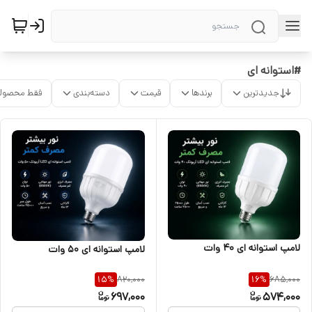
#استوانه ای
جدیدترین
برندها
قیمت
دسته‌بندی
فقط محصولا
لامپ استوانه ای ۴۰ وات
لامپ استوانه ای ۵۰ وات
820,000
685,000
15
%
16
%
697,000
574,000