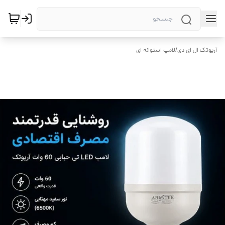
آریوتک ال ای دی
/
لامپ استوانه ای