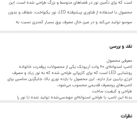
است که برای تأمین نور در فضاهای متوسط و بزرگ طراحی شده است. این
محصول با استفاده از فناوری پیشرفته LED، نور یکنواخت، شفاف و بدون
سوسو تولید می‌کند و در عین حال مصرف برق بسیار کمتری نسبت به
لامپ‌های قدیمی دارد.
طراحی استوانه‌ای این لامپ باعث پخش گسترده نور در محیط شده و آن را
نقد و بررسی
به گزینه‌ای ایده‌آل برای فروشگاه‌ها، انبارها، کارگاه‌ها، سوله‌ها، پارکینگ‌ها و
معرفی محصول
فضاهای تجاری تبدیل کرده است. کیفیت ساخت بالا، روشن شدن فوری و
لامپ استوانه‌ای 60 وات آریوتک یکی از محصولات پرقدرت خانواده
عملکرد پایدار از مهم‌ترین مزایای این محصول به شمار می‌روند.
روشنایی LED است که برای کاربرانی طراحی شده که به نور زیاد و مصرف
انرژی پایین نیاز دارند. این محصول با بازده نوری بالا، جایگزین مناسبی برای
اگر به دنبال یک لامپ LED پرنور، بادوام و اقتصادی برای روشنایی
لامپ‌های پرمصرف قدیمی محسوب می‌شود.
محیط‌های بزرگ هستید، لامپ استوانه‌ای 60 وات آریوتک می‌تواند انتخابی
طراحی و کیفیت ساخت
بدنه این لامپ با طراحی استوانه‌ای مهندسی‌شده تولید شده تا نور را
مطمئن و مقرون‌به‌صرفه باشد.
به‌صورت گسترده در محیط پخش کند. استفاده از قطعات باکیفیت و
فناوری LED مدرن، دوام و عملکرد طولانی‌مدت محصول را تضمین می‌کند.
نظرات
نوردهی و عملکرد
توان 60 وات این لامپ روشنایی قابل توجهی ایجاد می‌کند و برای
محیط‌هایی که نیاز به نور بیشتر دارند، انتخابی مناسب است. نور تولید
شده یکنواخت بوده و بدون چشمک‌زدن، راحتی بیشتری برای چشم فراهم