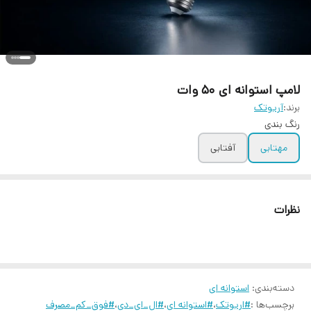
لامپ استوانه ای ۵۰ وات
برند:
آریوتک
رنگ بندی
مهتابی
آفتابی
نظرات
دسته‌بندی
:
استوانه ای
برچسب‌ها :
#اریوتک
،
#استوانه ای
،
#ال_ای_دی
،
#فوق_کم_مصرف