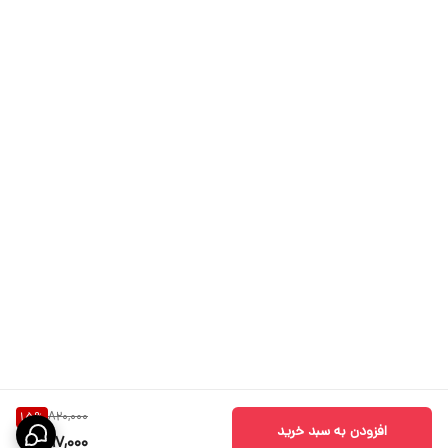
820,000
15
%
افزودن به سبد خرید
697,000