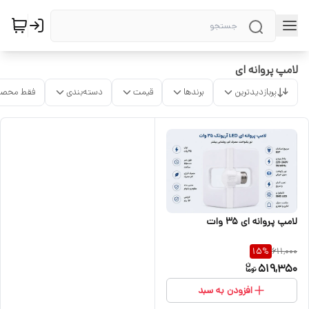
لامپ پروانه ای
پربازدیدترین
برندها
قیمت
دسته‌بندی
فقط محصو
لامپ پروانه ای 35 وات
611,000
15
%
519,350
افزودن به سبد