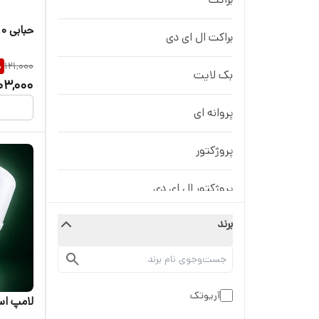
حبابی 10 وات
براکت ال ای دی
%
121,000
بک لایت
03,000
پروانه ای
پروژکتور
پروژکتور ال ای دی
برند
حبابی
سنسوردار
آریوتک
فول لایت
لامپ استوا