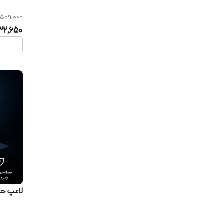
509,000
32,650
لامپ حبابی ۱۲ وات کم 