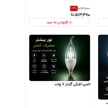
12
%
583,500
513,480
افزودن به سبد
لامپ اشکی گلدار ۷ وات