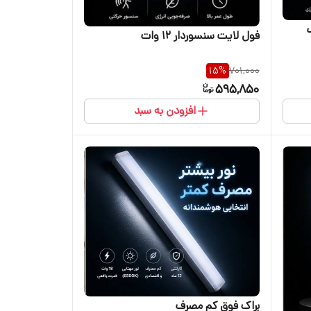
فول لایت سنسوردار ۱۲ وات
15
%
701,000
595,850
افزودن به سبد
براک فوق کم مصرف