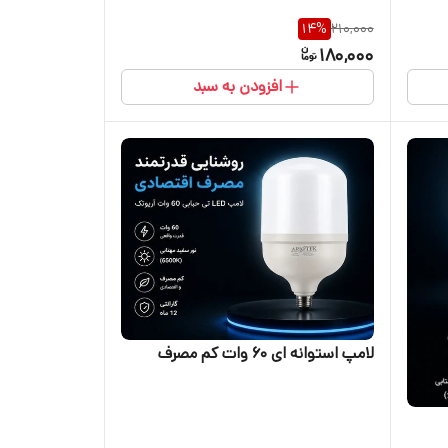
14
%
210,000
180,000
افزودن به سبد
لامپ استوانه ای ۶۰ وات کم مصرف