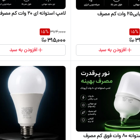
لامپ استوانه ای ۲۰ وات کم مصرف
کم مصرف
15
%
374,000
15
%
315,000
3
افزودن به سبد
افزودن به سبد
ات فوق کم مصرف