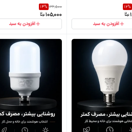
14
%
122,500
16
%
105,000
افزودن به سبد
افزودن به سبد