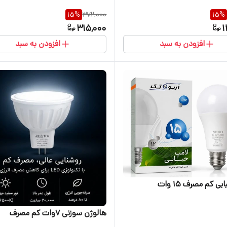
15
%
372,000
15
%
315,000
1
افزودن به سبد
افزودن به سبد
ی کم مصرف ۱۵ وات
هالوژن سوزنی ۷وات کم مصرف