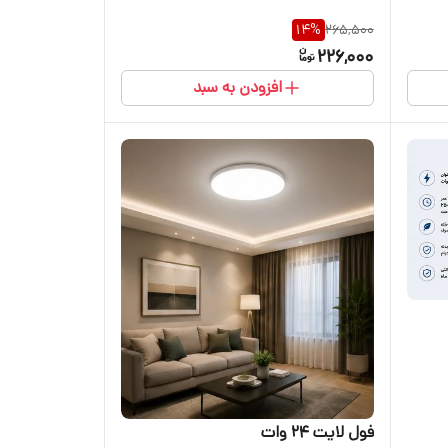
14
%
265,500
226,000
افزودن به سبد
فول لایت 24 وات