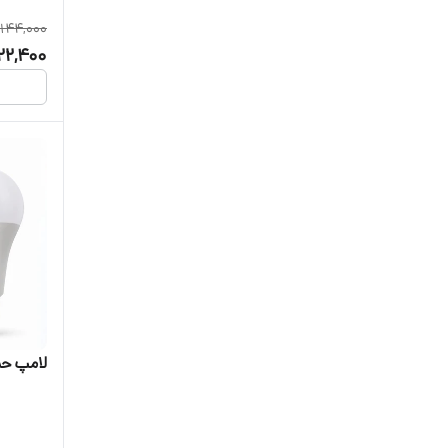
144,000
22,400
لامپ حباب