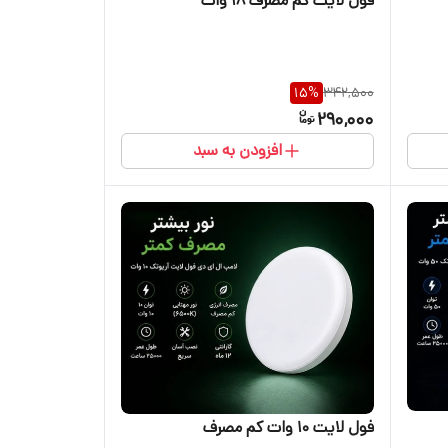
فول لایت کم مصرف ۱۸ وات
15
%
342,500
290,000
افزودن به سبد
فول لایت ۱۰ وات کم مصرف