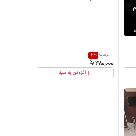
13
%
558,000
480,000
افزودن به سبد