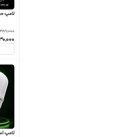
لامپ حبابی۲۵ وات 
389,000
30,000
لامپ استوانه ۸۰ و