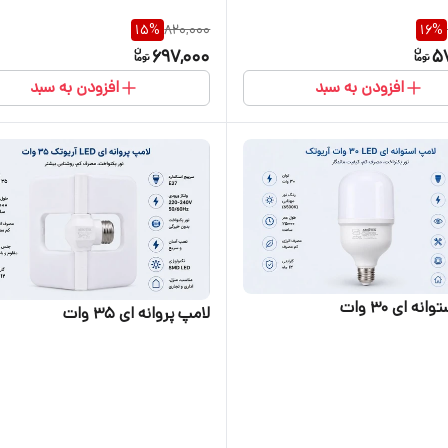
15
%
820,000
16
%
697,000
5
افزودن به سبد
افزودن به سبد
نه ای 30 وات
لامپ پروانه ای 35 وات