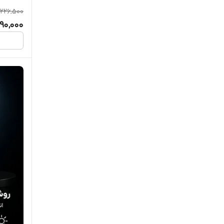
226,500
190,000