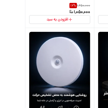
16
%
1,250,000
1,050,000
افزودن به سبد