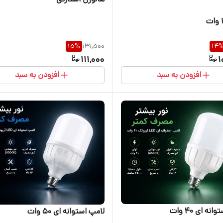
15
%
131,500
14
111,000
1
افزودن به سبد
افزودن به سبد
نه ای ۴۰ وات
لامپ استوانه ای ۵۰ وات