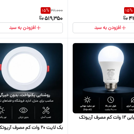
15
%
611,000
15
%
519,350
4
افزودن به سبد
افزودن به سبد
مصرف آریوتک
بک لایت ۲۰ وات کم مصرف آریوتک