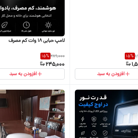
لامپ حبابی ۱۸ وات کم مصرف
15
%
289,000
15
%
1
245,000
1,
افزودن به سبد
افزودن به سبد