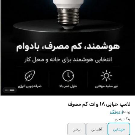
لامپ حبابی ۱۸ وات کم مصرف
برند:
آریوتک
رنگ بندی
مهتابی
آفتابی
یخی