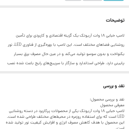
توضیحات
لامپ حبابی 18 وات آریوتک یک گزینه اقتصادی و کاربردی برای تأمین
روشنایی فضاهای مختلف است. این لامپ با بهره‌گیری از فناوری LED، نور
یکنواخت و بدون سوسو تولید می‌کند و در عین حال مصرف برق بسیار
پایینی دارد. طراحی استاندارد و سازگار با سرپیچ‌های رایج باعث شده نصب
آن بسیار آسان باشد و در محیط‌های خانگی، اداری، فروشگاهی و عمومی
قابل استفاده باشد.
نقد و بررسی
این محصول علاوه بر روشنایی مناسب، دارای طول عمر بالا و عملکرد پایدار
نقد و بررسی محصول:
است که باعث کاهش نیاز به تعویض مداوم لامپ می‌شود. نور تولیدی آن
معرفی محصول
چشم را خسته نمی‌کند و برای استفاده طولانی‌مدت کاملاً مناسب است. اگر
لامپ حبابی 18 وات آریوتک یکی از محصولات پرکاربرد در دسته روشنایی
LED است که برای استفاده روزمره در محیط‌های مختلف طراحی شده است.
به دنبال یک لامپ کم‌مصرف، باکیفیت و مقرون‌به‌صرفه هستید، لامپ
این محصول با هدف کاهش مصرف انرژی و افزایش کیفیت نور تولید شده
حبابی 18 وات آریوتک انتخابی ایده‌آل خواهد بود.
است.