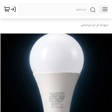
آریوتک ال ای دی
/
حبابی